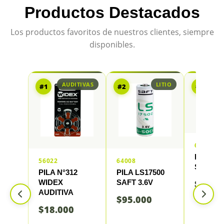
Productos Destacados
Los productos favoritos de nuestros clientes, siempre
disponibles.
AUDITIVAS
LITIO
#1
#2
#3
64005
PILA LS
56022
64008
SAFT 2/
PILA N°312
PILA LS17500
WIDEX
SAFT 3.6V
$
87.0
AUDITIVA
$
95.000
$
18.000