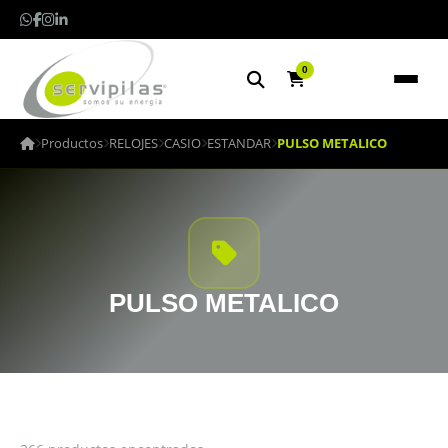
0
Productos
RELOJES
CASIO
ESTANDAR
PULSO METALICO
PULSO METALICO