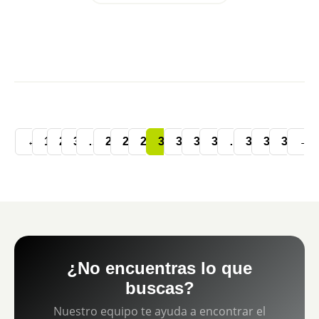
←
1
2
3
…
27
28
29
30
31
32
33
…
35
36
37
→
¿No encuentras lo que
buscas?
Nuestro equipo te ayuda a encontrar el