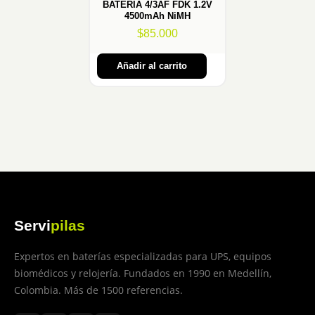
BATERÍA 4/3AF FDK 1.2V
4500mAh NiMH
$
85.000
Añadir al carrito
Servi
pilas
Expertos en baterías especializadas para UPS, equipos
biomédicos y relojería. Fundados en 1990 en Medellín,
Colombia. Más de 1500 referencias.