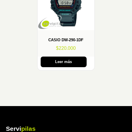
CASIO DW-290-1DF
$
220.000
Leer más
Servi
pilas