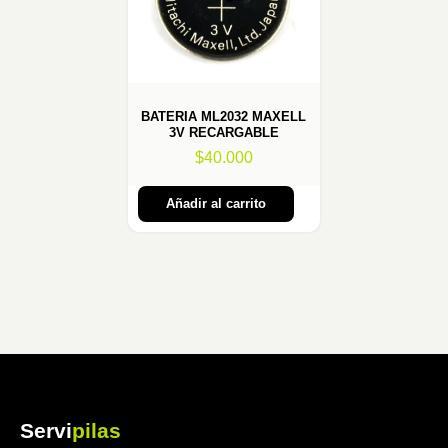
BATERIA ML2032 MAXELL
3V RECARGABLE
$
40.000
Añadir al carrito
Servi
pilas