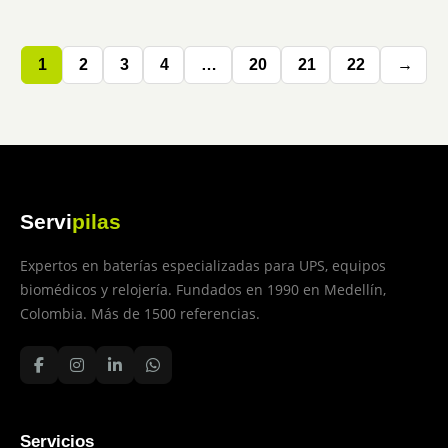
1
2
3
4
…
20
21
22
→
Servi
pilas
Expertos en baterías especializadas para UPS, equipos
biomédicos y relojería. Fundados en 1990 en Medellín,
Colombia. Más de 1500 referencias.
Servicios