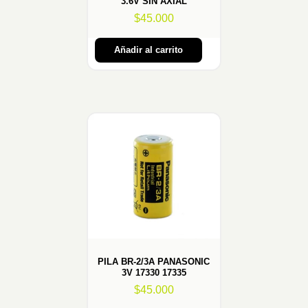
3.6V SIN AXIAL
$
45.000
Añadir al carrito
PILA BR-2/3A PANASONIC
3V 17330 17335
$
45.000