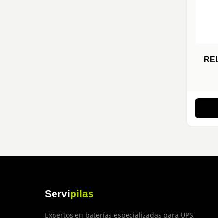
RE
Servi
pilas
Expertos en baterías especializadas para UPS,