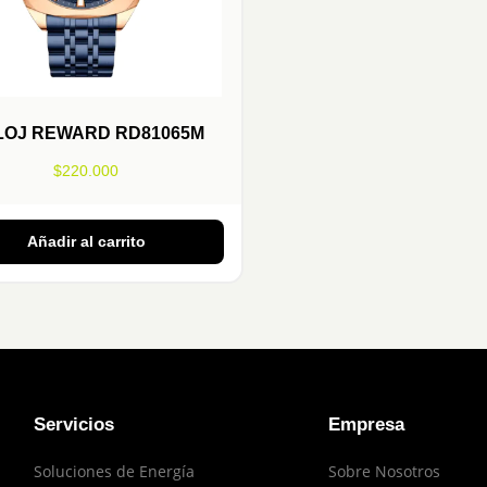
LOJ REWARD RD81065M
$
220.000
Añadir al carrito
Servicios
Empresa
Soluciones de Energía
Sobre Nosotros