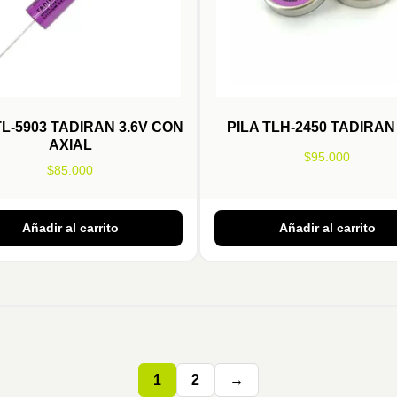
TL-5903 TADIRAN 3.6V CON
PILA TLH-2450 TADIRAN 
AXIAL
$
95.000
$
85.000
Añadir al carrito
Añadir al carrito
1
2
→