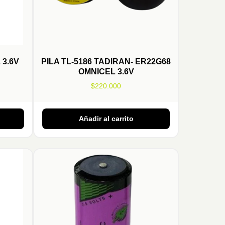
 3.6V
PILA TL-5186 TADIRAN- ER22G68
OMNICEL 3.6V
$
220.000
Añadir al carrito