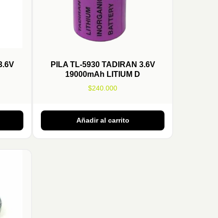
3.6V
PILA TL-5930 TADIRAN 3.6V
19000mAh LITIUM D
$
240.000
Añadir al carrito