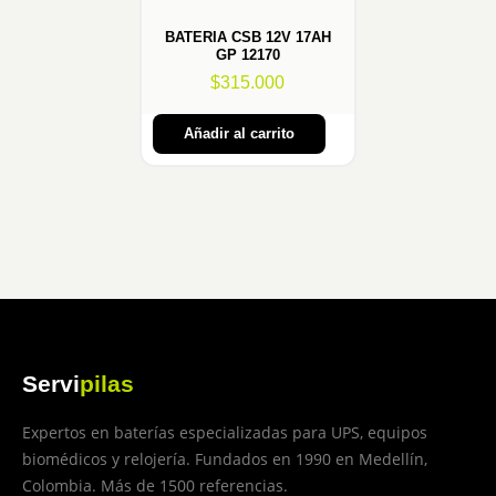
BATERIA CSB 12V 17AH
GP 12170
$
315.000
Añadir al carrito
Servi
pilas
Expertos en baterías especializadas para UPS, equipos
biomédicos y relojería. Fundados en 1990 en Medellín,
Colombia. Más de 1500 referencias.