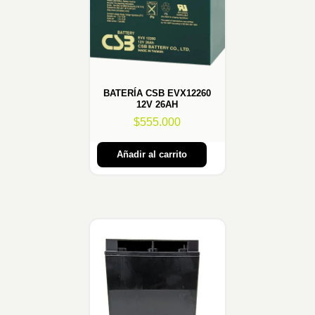
BATERÍA CSB EVX12260
12V 26AH
$
555.000
Añadir al carrito