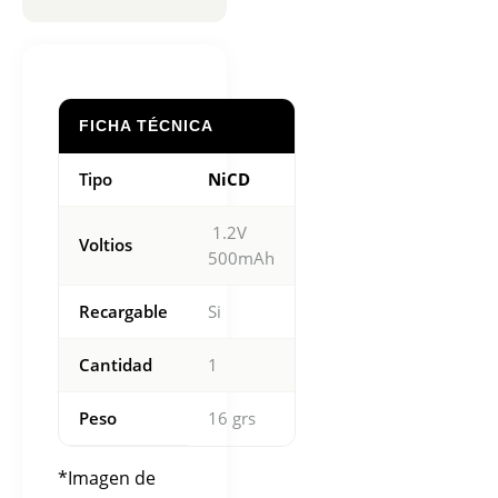
FICHA TÉCNICA
Tipo
NiCD
1.2V
Voltios
500mAh
Recargable
Si
Cantidad
1
Peso
16 grs
*Imagen de