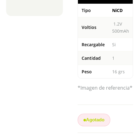
Tipo
NiCD
1.2V
Voltios
500mAh
Recargable
Si
Cantidad
1
Peso
16 grs
*Imagen de referencia*
Agotado