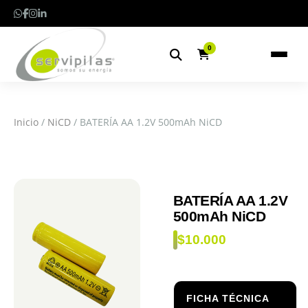
0
Inicio
/
NiCD
/ BATERÍA AA 1.2V 500mAh NiCD
BATERÍA AA 1.2V
500mAh NiCD
$
10.000
FICHA TÉCNICA