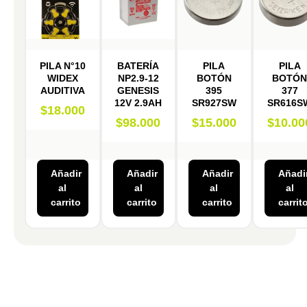
PILA N°10
BATERÍA
PILA
PILA
WIDEX
NP2.9-12
BOTÓN
BOTÓ
AUDITIVA
GENESIS
395
377
12V 2.9AH
SR927SW
SR616S
$
18.000
$
98.000
$
15.000
$
10.00
Añadir
Añadir
Añadir
Añadi
al
al
al
al
carrito
carrito
carrito
carrit