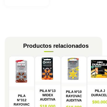
Productos relacionados
PILA N°13
PILA J
PILA Nº10
WIDEX
DURACE
PILA
RAYOVAC
AUDITIVA
N°312
AUDITIVA
$
90.00
RAYOVAC
$
18.000