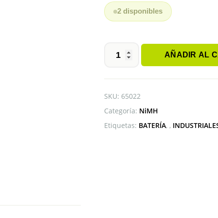
2 disponibles
AÑADIR AL 
BATERÍA
SC
ELITE
1.2V
SKU:
65022
5000mAh
Categoría:
NiMH
NiMH
cantidad
Etiquetas:
BATERÍA
,
INDUSTRIALE