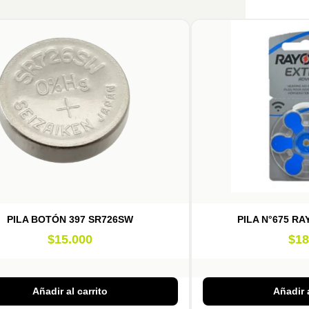
PILA BOTÓN 397 SR726SW
PILA N°675 RA
$
15.000
$
18
Añadir al carrito
Añadir a