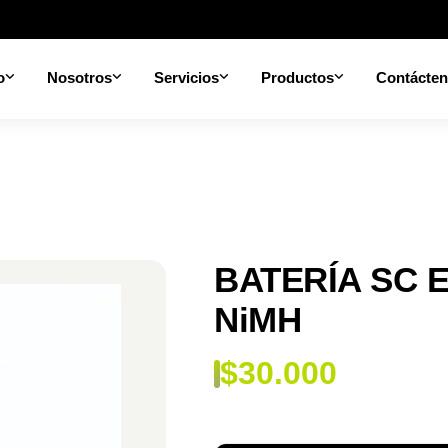
o
Nosotros
Servicios
Productos
Contácte
H
BATERÍA SC E
NiMH
$
30.000