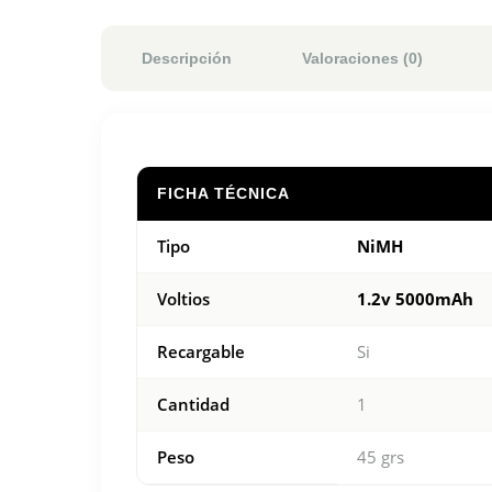
Descripción
Valoraciones (0)
FICHA TÉCNICA
Tipo
NiMH
Voltios
1.2v 5000mAh
Recargable
Si
Cantidad
1
Peso
45 grs