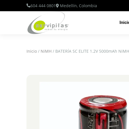
604 444 0801
Medellín, Colombia
Inici
Inicio
/
NiMH
/ BATERÍA SC ELITE 1.2V 5000mAh NiM