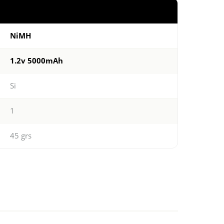
NiMH
1.2v 5000mAh
Si
1
45 grs