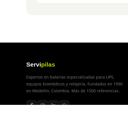
Servi
pilas
Expertos en baterías especializadas para UPS,
equipos biomédicos y relojería. Fundados en 1990
en Medellín, Colombia. Más de 1500 referencias.