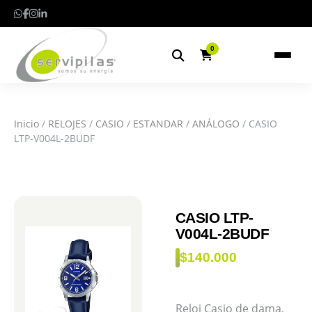
0
Inicio
/
RELOJES
/
CASIO
/
ESTANDAR
/
ANÁLOGO
/ CASIO
LTP-V004L-2BUDF
CASIO LTP-
V004L-2BUDF
$
140.000
Reloj Casio de dama,