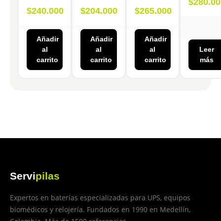
$
280.00
$
240.000
$
204.000
$
265.000
Añadir
Añadir
Añadir
al
al
al
Leer
carrito
carrito
carrito
más
Servi
pilas
Expertos en baterías especializadas para UPS, equipos
biomédicos y relojería. Fundados en 1990 en Medellín,