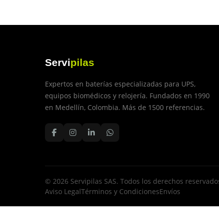
Servi
pilas
Expertos en baterías especializadas para UPS,
equipos biomédicos y relojería. Fundados en 1990
en Medellín, Colombia. Más de 1500 referencias.
© 2026 Servipilas SAS. Todos los derechos reservado
Aviso Legal
Términos y Condiciones
Envíos