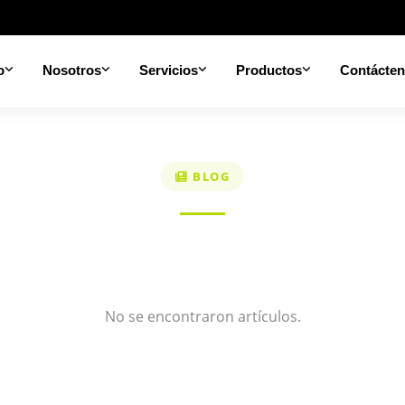
o
Nosotros
Servicios
Productos
Contácte
BLOG
No se encontraron artículos.