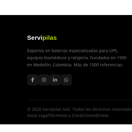
Servi
pilas
Expertos en baterías especializadas para UPS,
equipos biomédicos y relojería. Fundados en 1990
en Medellín, Colombia. Más de 1500 referencias.
© 2026 Servipilas SAS. Todos los derechos reservado
Aviso Legal
Términos y Condiciones
Envíos