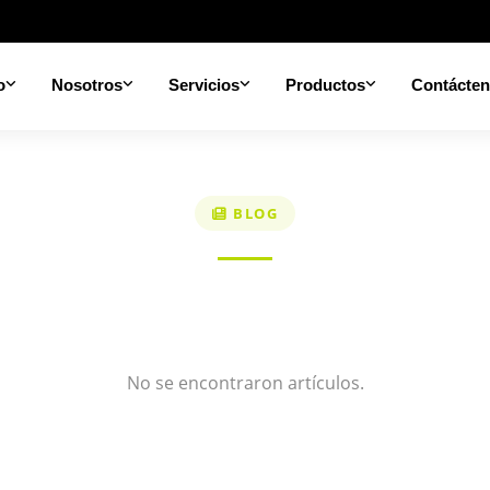
o
Nosotros
Servicios
Productos
Contácte
BLOG
No se encontraron artículos.