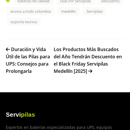
baterias de calidad
club VIP servipilas
descuento
envios a todo colombia
medellin
Servipilas
soporte tecnico
Duración y Vida
Los Productos Más Buscados
Útil de las Pilas para
del Año Tendrán Descuento en
UPS: Consejos para
el Black Friday Servipilas
Prolongarla
Medellín [2025]
Servi
pilas
Expertos en baterías especializadas para UPS, equipos