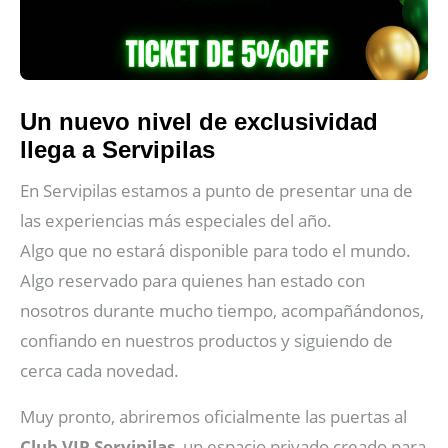
Un nuevo nivel de exclusividad
llega a Servipilas
En Servipilas estamos a punto de presentar una de
las experiencias más especiales del año.
Algo que no estará disponible para todo el mundo.
Algo reservado para quienes han estado con
nosotros durante mucho tiempo, acompañándonos,
confiando en nuestros productos y siguiendo de
cerca cada novedad.
Muy pronto, abriremos oficialmente las puertas al
Club VIP Servipilas
, un espacio privado creado para