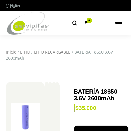
0
Inicio
/
LITIO
/
LITIO RECARGABLE
/ BATERÍA 18650 3.6V
2600mAh
BATERÍA 18650
3.6V 2600mAh
$
35.000