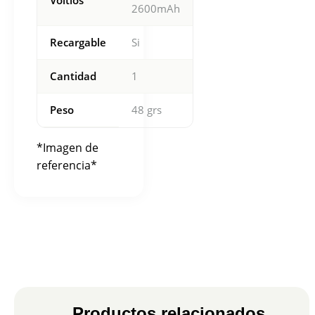
Voltios
2600mAh
Recargable
Si
Cantidad
1
Peso
48 grs
*Imagen de
referencia*
Productos relacionados