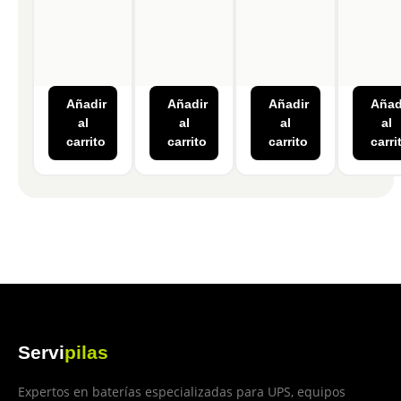
Añadir
Añadir
Añadir
Añad
al
al
al
al
carrito
carrito
carrito
carri
Servi
pilas
Expertos en baterías especializadas para UPS, equipos