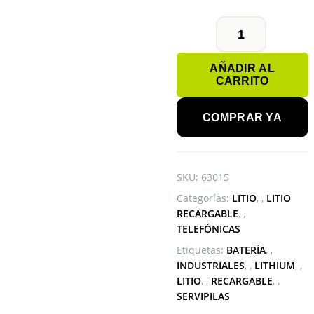
BATERÍA
18650
AÑADIR AL
3.6V
CARRITO
2600mAh
cantidad
COMPRAR YA
SKU:
63015
Categorías:
LITIO
,
LITIO
RECARGABLE
,
TELEFÓNICAS
Etiquetas:
BATERÍA
,
INDUSTRIALES
,
LITHIUM
,
LITIO
,
RECARGABLE
,
SERVIPILAS