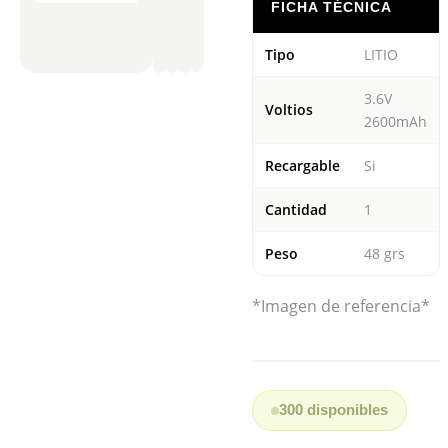
FICHA TÉCNICA
Tipo
LITIO
3.6V
Voltios
2600mAh
Recargable
Si
Cantidad
1
Peso
48 grs
*Imagen de referencia*
300 disponibles