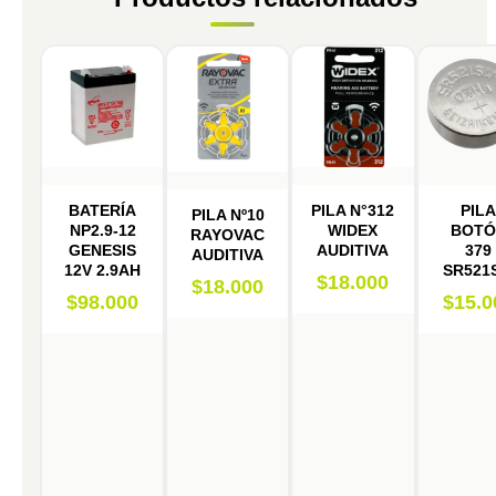
BATERÍA
PILA N°312
PIL
PILA Nº10
NP2.9-12
WIDEX
BOTÓ
RAYOVAC
GENESIS
AUDITIVA
379
AUDITIVA
12V 2.9AH
SR521
$
18.000
$
18.000
$
98.000
$
15.0