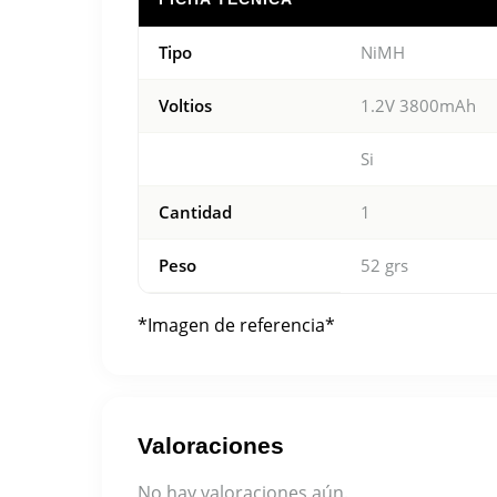
Tipo
NiMH
Voltios
1.2V 3800mAh
Si
Cantidad
1
Peso
52 grs
*Imagen de referencia*
Valoraciones
No hay valoraciones aún.