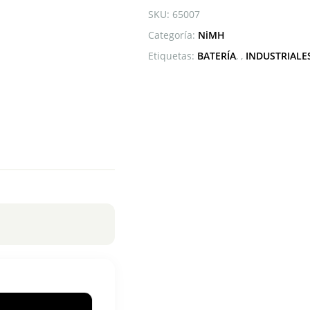
SKU:
65007
Categoría:
NiMH
Etiquetas:
BATERÍA
,
INDUSTRIALE