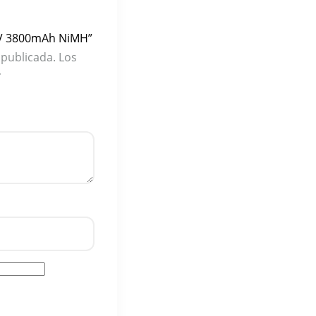
.2V 3800mAh NiMH”
 publicada.
Los
*