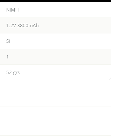
NiMH
1.2V 3800mAh
Si
1
52 grs