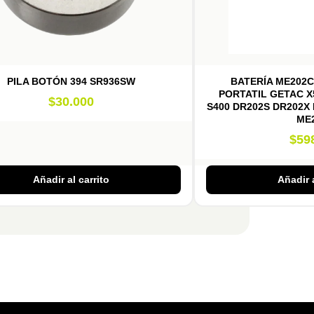
PILA BOTÓN 394 SR936SW
BATERÍA ME202C 
PORTATIL GETAC X5
$
30.000
S400 DR202S DR202X 
ME
$
59
Añadir al carrito
Añadir a