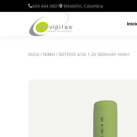
604 444 0801
Medellín, Colombia
Inici
Inicio
/
NiMH
/ BATERÍA 4/3A 1.2V 3800mAh NiMH