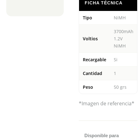
FICHA TÉCNICA
Tipo
NiMH
3700mAh
Voltios
1.2V
NiMH
Recargable
Si
Cantidad
1
Peso
50 grs
*Imagen de referencia*
Disponible para