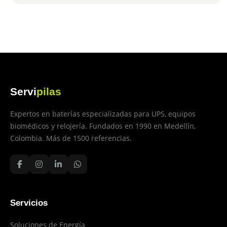
Servi
pilas
Expertos en baterías especializadas para UPS, equipos
biomédicos y relojería. Fundados en 1990 en Medellín,
Colombia. Más de 1500 referencias.
Servicios
Soluciones de Energía