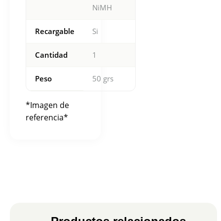
NiMH
Recargable
Si
Cantidad
1
Peso
50 grs
*Imagen de
referencia*