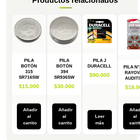
Productos relacionados
PILA
PILA
PILA J
BOTÓN
BOTÓN
DURACELL
PILA N°
315
394
RAYOV
$
90.000
SR716SW
SR936SW
AUDIT
$
15.000
$
30.000
$
18.0
Añadir
Añadir
Añad
al
al
Leer
al
carrito
carrito
más
carri