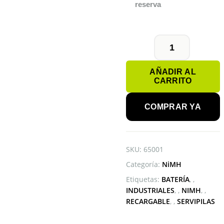
reserva
BATERÍA
4/3A
AÑADIR AL
3700mAh
CARRITO
1.2V
NiMH
cantidad
COMPRAR YA
SKU:
65001
Categoría:
NiMH
Etiquetas:
BATERÍA
,
INDUSTRIALES
,
NIMH
,
RECARGABLE
,
SERVIPILAS