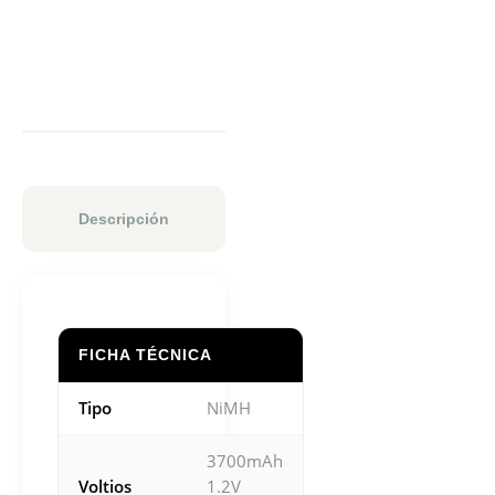
Descripción
FICHA TÉCNICA
Tipo
NiMH
3700mAh
Voltios
1.2V