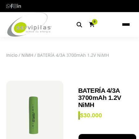
0
Inicio
/
NiMH
/ BATERÍA 4/3A 3700mAh 1.2V NiMH
BATERÍA 4/3A
3700mAh 1.2V
NiMH
$
30.000