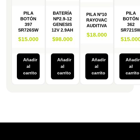
PILA
BATERÍA
PILA
PILA Nº10
BOTÓN
NP2.9-12
BOTÓN
RAYOVAC
397
GENESIS
362
AUDITIVA
SR726SW
12V 2.9AH
SR721S
$
18.000
$
15.000
$
98.000
$
15.00
Añadir
Añadir
Añadir
Añadir
al
al
al
al
carrito
carrito
carrito
carrito