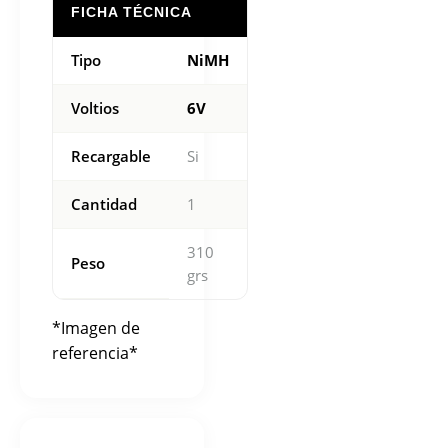
FICHA TÉCNICA
Tipo
NiMH
Voltios
6V
Recargable
Si
Cantidad
1
310
Peso
grs
*Imagen de
referencia*