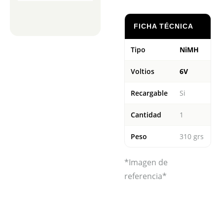
FICHA TÉCNICA
Tipo
NiMH
Voltios
6V
Recargable
Si
Cantidad
1
Peso
310 grs
*Imagen de
referencia*