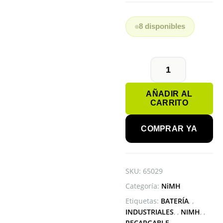
8 disponibles
BATERÍA
FLB-
AÑADIR AL
NMH-
CARRITO
4
6V
NiMH
COMPRAR YA
PARA
LINTERNA
MAGLITE
cantidad
SKU:
65029
Categoría:
NiMH
Etiquetas:
BATERÍA
,
INDUSTRIALES
,
NIMH
,
RECARGABLE
,