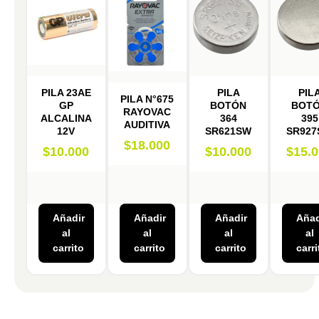
PILA 23AE
PILA
PIL
PILA N°675
GP
BOTÓN
BOT
RAYOVAC
ALCALINA
364
395
AUDITIVA
12V
SR621SW
SR92
$
18.000
$
10.000
$
10.000
$
15.
Añadir
Añadir
Añadir
Añad
al
al
al
al
carrito
carrito
carrito
carri