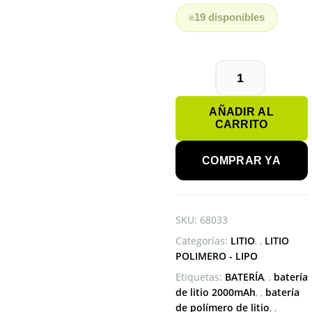
19 disponibles
BATERÍA
LIPO
AÑADIR AL
455572
CARRITO
3.7V
2000mAh
cantidad
COMPRAR YA
SKU:
68033
Categorías:
LITIO
,
LITIO
POLIMERO - LIPO
Etiquetas:
BATERÍA
,
batería
de litio 2000mAh
,
batería
de polímero de litio
,