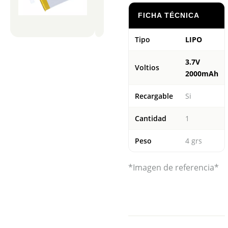
FICHA TÉCNICA
Tipo
LIPO
3.7V
Voltios
2000mAh
Recargable
Si
Cantidad
1
Peso
4 grs
*Imagen de referencia*