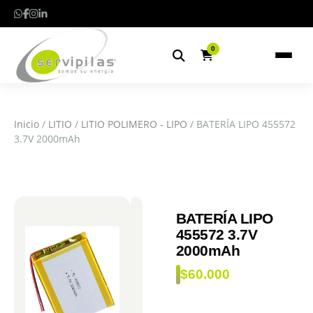
0
Inicio
/
LITIO
/
LITIO POLIMERO - LIPO
/ BATERÍA LIPO 455572
3.7V 2000mAh
BATERÍA LIPO
455572 3.7V
2000mAh
$
60.000