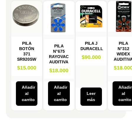
PILA
PILA J
PILA
PILA
BOTÓN
DURACELL
N°312
N°675
371
WIDEX
RAYOVAC
$
90.000
SR920SW
AUDITIV
AUDITIVA
$
15.000
$
18.00
$
18.000
Añadir
Añadir
Añadir
al
al
Leer
al
carrito
carrito
más
carrito