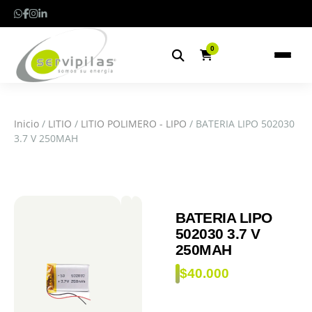
0
Inicio
/
LITIO
/
LITIO POLIMERO - LIPO
/ BATERIA LIPO 502030
3.7 V 250MAH
BATERIA LIPO
502030 3.7 V
250MAH
$
40.000