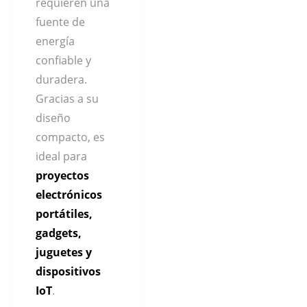
requieren una
fuente de
energía
confiable y
duradera.
Gracias a su
diseño
compacto, es
ideal para
proyectos
electrónicos
portátiles,
gadgets,
juguetes y
dispositivos
IoT
.