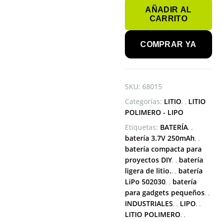
LIPO
AÑADIR AL
502030
CARRITO
3.7
V
250MAH
COMPRAR YA
cantidad
SKU:
68015
Categorías:
LITIO
,
LITIO
POLIMERO - LIPO
Etiquetas:
BATERÍA
,
batería 3.7V 250mAh
,
batería compacta para
proyectos DIY
,
batería
ligera de litio.
,
batería
LiPo 502030
,
batería
para gadgets pequeños
,
INDUSTRIALES
,
LIPO
,
LITIO POLIMERO
,