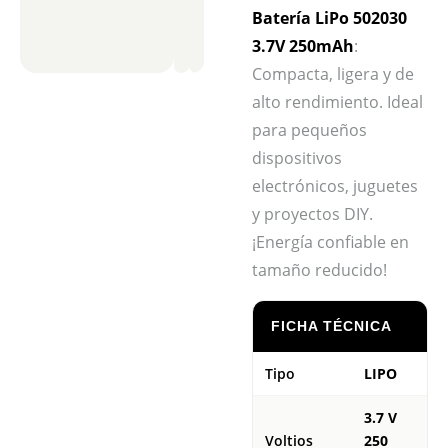
Batería LiPo 502030
3.7V 250mAh
:
Compacta, ligera y de
alto rendimiento. Ideal
para pequeños
dispositivos
electrónicos, juguetes
y proyectos DIY.
¡Energía confiable en
tamaño reducido!
FICHA TÉCNICA
Tipo
LIPO
3.7 V
Voltios
250