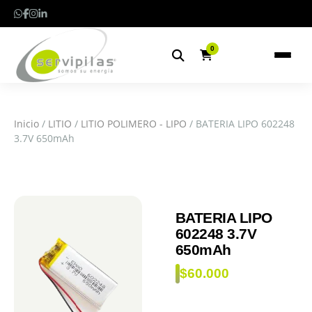
0
Inicio
/
LITIO
/
LITIO POLIMERO - LIPO
/ BATERIA LIPO 602248
3.7V 650mAh
BATERIA LIPO
602248 3.7V
650mAh
$
60.000