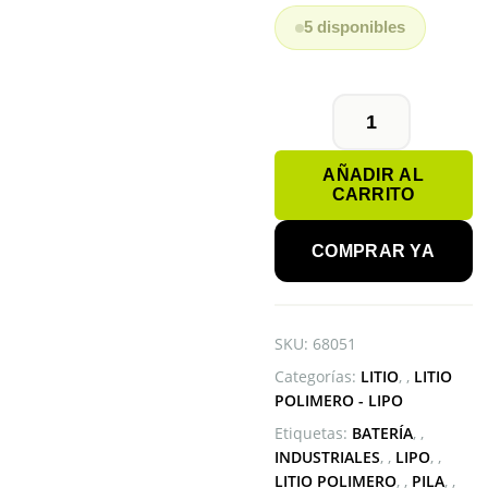
5 disponibles
BATERIA
LIPO
AÑADIR AL
602248
CARRITO
3.7V
650mAh
cantidad
COMPRAR YA
SKU:
68051
Categorías:
LITIO
,
LITIO
POLIMERO - LIPO
Etiquetas:
BATERÍA
,
INDUSTRIALES
,
LIPO
,
LITIO POLIMERO
,
PILA
,