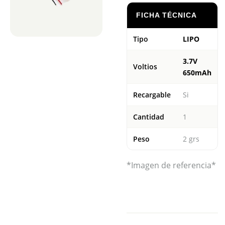
FICHA TÉCNICA
Tipo
LIPO
3.7V
Voltios
650mAh
Recargable
Si
Cantidad
1
Peso
2 grs
*Imagen de referencia*