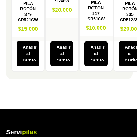
SR48W
PILA
PILA
PILA
BOTÓN
BOTÓN
BOTÓ
$
20.000
317
379
335
SR516W
SR521SW
SR512
$
10.000
$
15.000
$
20.0
Añadir
Añadir
Añadir
Añadi
al
al
al
al
carrito
carrito
carrito
carrit
Servi
pilas