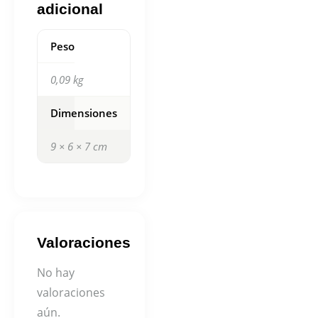
adicional
Peso
0,09 kg
Dimensiones
9 × 6 × 7 cm
Valoraciones
No hay
valoraciones
aún.