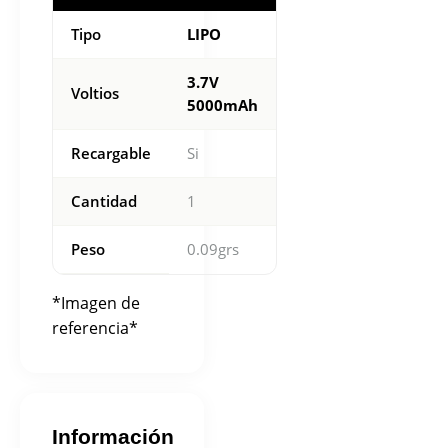
Tipo
LIPO
3.7V
Voltios
5000mAh
Recargable
Si
Cantidad
1
Peso
0.09grs
*Imagen de
referencia*
Información