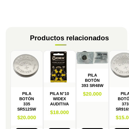
Productos relacionados
PILA
BOTÓN
393 SR48W
$
20.000
PILA
PILA N°10
PIL
BOTÓN
WIDEX
BOT
335
AUDITIVA
373
SR512SW
SR91
$
18.000
$
20.000
$
15.