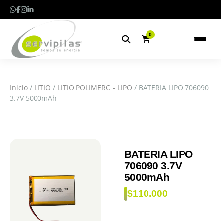
0
Inicio
/
LITIO
/
LITIO POLIMERO - LIPO
/ BATERIA LIPO 706090
3.7V 5000mAh
BATERIA LIPO
706090 3.7V
5000mAh
$
110.000