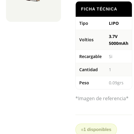
FICHA TÉCNICA
Tipo
LIPO
3.7V
Voltios
5000mAh
Recargable
Si
Cantidad
1
Peso
0.09grs
*Imagen de referencia*
1 disponibles