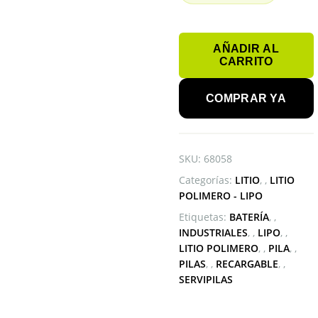
BATERIA
AÑADIR AL
LIPO
CARRITO
706090
3.7V
COMPRAR YA
5000mAh
cantidad
SKU:
68058
Categorías:
LITIO
,
LITIO
POLIMERO - LIPO
Etiquetas:
BATERÍA
,
INDUSTRIALES
,
LIPO
,
LITIO POLIMERO
,
PILA
,
PILAS
,
RECARGABLE
,
SERVIPILAS