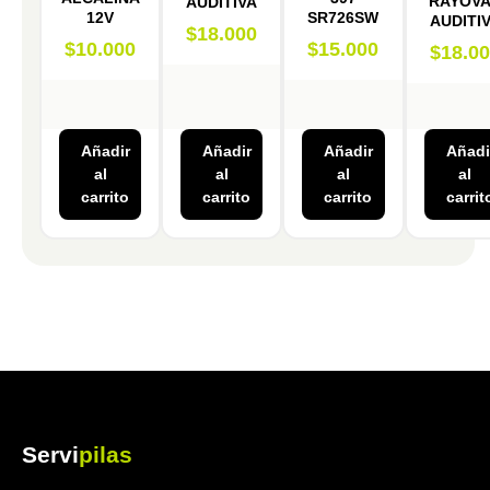
RAYOV
AUDITIVA
12V
SR726SW
AUDITI
$
18.000
$
10.000
$
15.000
$
18.0
Añadir
Añadir
Añadir
Añadi
al
al
al
al
carrito
carrito
carrito
carrit
Servi
pilas