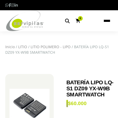
0
Inicio
/
LITIO
/
LITIO POLIMERO - LIPO
/ BATERÍA LIPO LQ-S1
DZ09 YX-W9B SMARTWATCH
BATERÍA LIPO LQ-
S1 DZ09 YX-W9B
SMARTWATCH
$
60.000