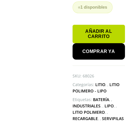
1 disponibles
BATERÍA
AÑADIR AL
LIPO
CARRITO
LQ-
S1
COMPRAR YA
DZ09
YX-
W9B
SMARTWATCH
SKU:
68026
cantidad
Categorías:
LITIO
,
LITIO
POLIMERO - LIPO
Etiquetas:
BATERÍA
,
INDUSTRIALES
,
LIPO
,
LITIO POLIMERO
,
RECARGABLE
,
SERVIPILAS