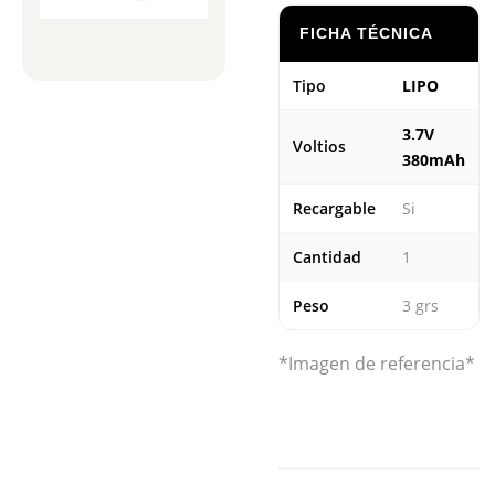
FICHA TÉCNICA
Tipo
LIPO
3.7V
Voltios
380mAh
Recargable
Si
Cantidad
1
Peso
3 grs
*Imagen de referencia*