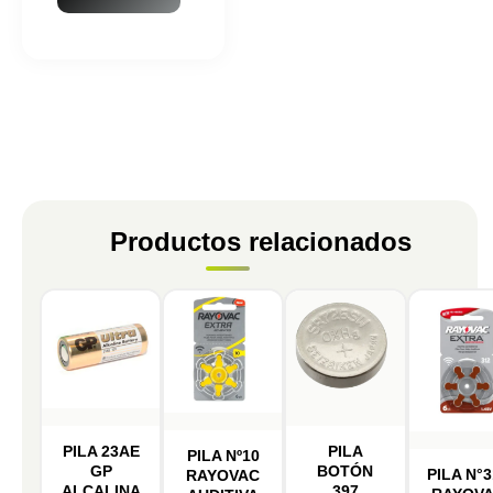
Productos relacionados
PILA 23AE
PILA
PILA Nº10
GP
BOTÓN
PILA N°3
RAYOVAC
ALCALINA
397