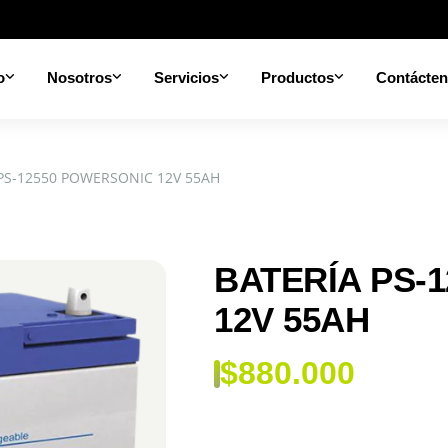
o
Nosotros
Servicios
Productos
Contácte
 PS-12550 POWERSONIC 12V 55AH
BATERÍA PS-
12V 55AH
$
880.000