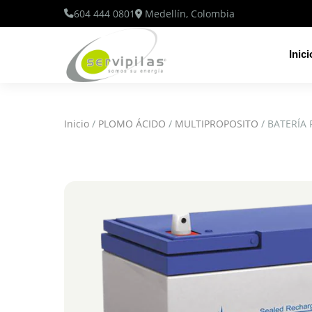
604 444 0801
Medellín, Colombia
Inici
Inicio
/
PLOMO ÁCIDO
/
MULTIPROPOSITO
/ BATERÍA