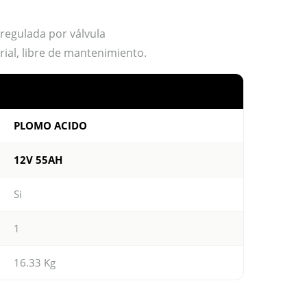
regulada por válvula
rial, libre de mantenimiento.
PLOMO ACIDO
12V 55AH
Si
1
16.33 Kg