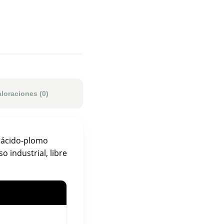
aloraciones (0)
e ácido-plomo
o industrial, libre