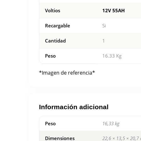
Voltios
12V 55AH
Recargable
Si
Cantidad
1
Peso
16.33 Kg
*Imagen de referencia*
Información adicional
Peso
16,33 kg
Dimensiones
22,6 × 13,5 × 20,7