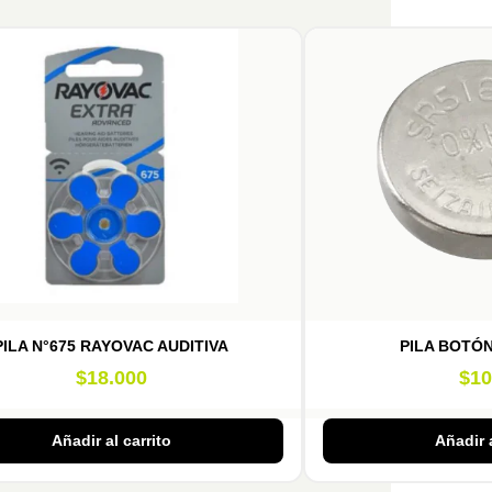
PILA N°675 RAYOVAC AUDITIVA
PILA BOTÓN
$
18.000
$
10
Añadir al carrito
Añadir a