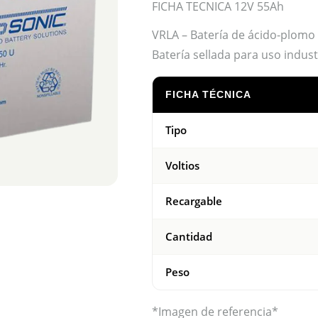
FICHA TECNICA 12V 55Ah
VRLA – Batería de ácido-plomo 
Batería sellada para uso indust
FICHA TÉCNICA
Tipo
Voltios
Recargable
Cantidad
Peso
*Imagen de referencia*