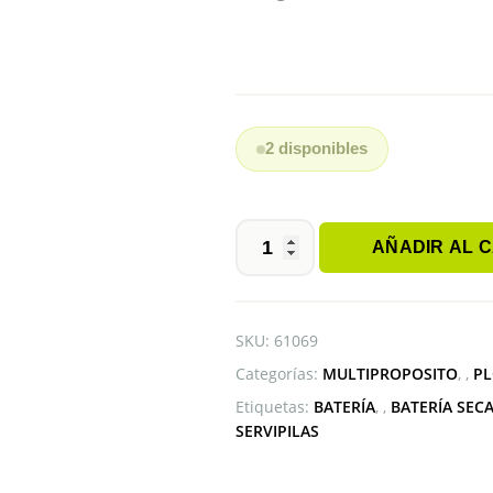
2 disponibles
AÑADIR AL 
BATERÍA
PS-
12550
POWERSONIC
SKU:
61069
12V
Categorías:
MULTIPROPOSITO
,
PL
55AH
cantidad
Etiquetas:
BATERÍA
,
BATERÍA SEC
SERVIPILAS