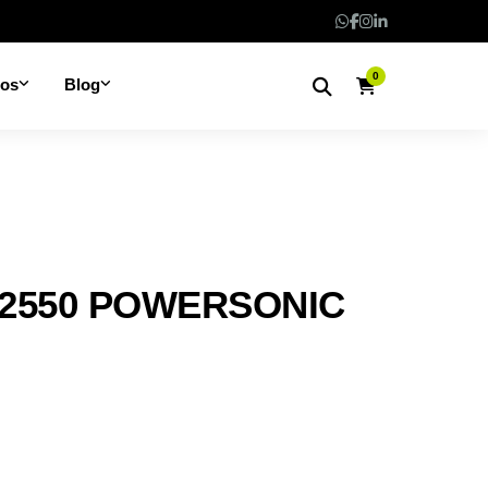
0
nos
Blog
12550 POWERSONIC