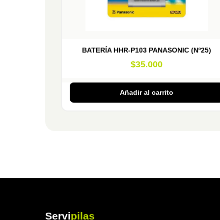
BATERÍA HHR-P103 PANASONIC (Nº25)
$
35.000
Añadir al carrito
Servi
pilas