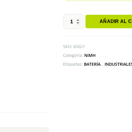
AÑADIR AL 
BATERÍA
SC
HJL
1.2V
SKU:
65021
3500mAh
Categoría:
NiMH
NiMH
cantidad
Etiquetas:
BATERÍA
,
INDUSTRIALE