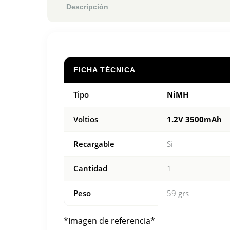
Descripción
FICHA TÉCNICA
Tipo
NiMH
Voltios
1.2V 3500mAh
Recargable
Si
Cantidad
1
Peso
59 grs
*Imagen de referencia*