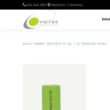
604 444 0801
Medellín, Colombia
Inici
Inicio
/
NiMH
/ BATERÍA SC HJL 1.2V 3500mAh NiMH