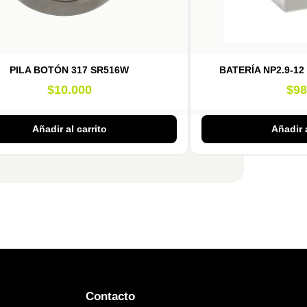
PILA BOTÓN 317 SR516W
BATERÍA NP2.9-12
$
10.000
$
98
Añadir al carrito
Añadir a
Contacto