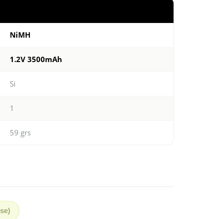
NiMH
1.2V 3500mAh
Si
1
59 grs
se)