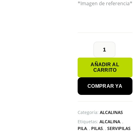
*Imagen de referencia*
CAJA
DE
AÑADIR AL
10
CARRITO
BLÍSTER
AA
PANASONIC
COMPRAR YA
cantidad
Categoría:
ALCALINAS
Etiquetas:
ALCALINA
,
PILA
,
PILAS
,
SERVIPILAS