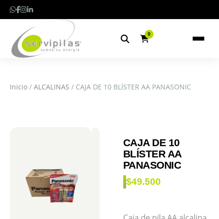
0
Inicio
/
ALCALINAS
/ CAJA DE 10 BLÍSTER AA PANASONIC
CAJA DE 10
BLÍSTER AA
PANASONIC
$
49.500
Caja de pila AA alcalina