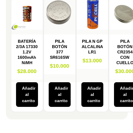
BATERÍA
PILA
PILA N GP
PILA
2/3A 17330
BOTÓN
ALCALINA
BOTÓN
1.2V
377
LR1
CR2354
1600mAh
SR616SW
CON
$
13.000
NiMH
CUELL
$
10.000
$
28.000
$
30.00
Añadir
Añadir
Añadir
Añadi
al
al
al
al
carrito
carrito
carrito
carrito