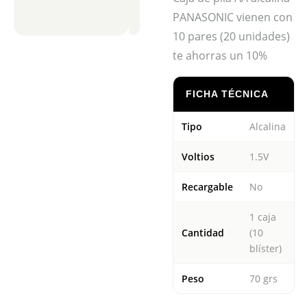
PANASONIC vienen con
10 pares (20 unidades)
te ahorras un 10%
FICHA TÉCNICA
Tipo
Alcalina
Voltios
1.5V
Recargable
No
1 caja
Cantidad
(10
blíster)
Peso
70 grs