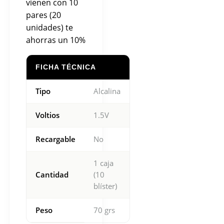
vienen con 10
pares (20
unidades) te
ahorras un 10%
FICHA TÉCNICA
Tipo
Alcalina
Voltios
1.5V
Recargable
No
1 caja
Cantidad
(10
blíster)
Peso
70 grs