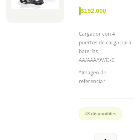
sobre
5
$
192.000
basado
en
puntuación
de
cliente
Cargador con 4
puertos de carga para
baterías
AA/AAA/9V/D/C
*Imagen de
referencia*
3 disponibles