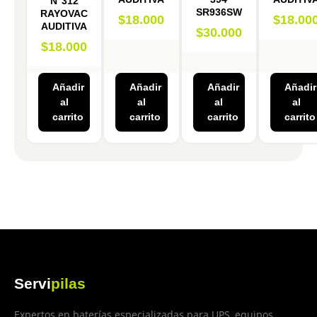
N°312
SR936SW
RAYOVAC
$
18.000
$
18.00
AUDITIVA
$
30.000
$
18.000
Añadir
Añadir
Añadir
Añadir
al
al
al
al
carrito
carrito
carrito
carrito
Servi
pilas
Expertos en baterías especializadas para UPS, equipos