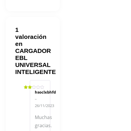
1
valoración
en
CARGADOR
EBL
UNIVERSAL
INTELIGENTE
hsoclxbhfd
Valorado
en
2
–
de 5
26/11/2023
Muchas
gracias.