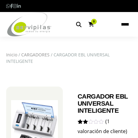
0
Inicio
/
CARGADORES
/ CARGADOR EBL UNIVERSAL
INTELIGENTE
CARGADOR EBL
UNIVERSAL
INTELIGENTE
(
1
Valorado
1
valoración de cliente)
2.00