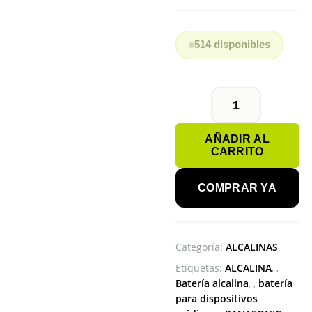
514 disponibles
PILA
AAA
AÑADIR AL
PANASONIC
CARRITO
ALCALINA
cantidad
COMPRAR YA
Categoría:
ALCALINAS
Etiquetas:
ALCALINA
,
Batería alcalina
,
batería
para dispositivos