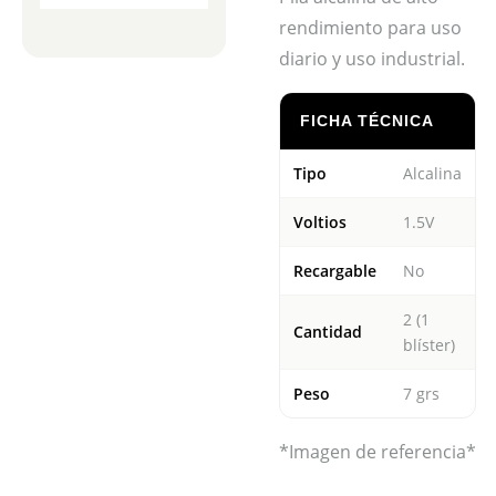
rendimiento para uso
diario y uso industrial.
FICHA TÉCNICA
Tipo
Alcalina
Voltios
1.5V
Recargable
No
2 (1
Cantidad
blíster)
Peso
7 grs
*Imagen de referencia*