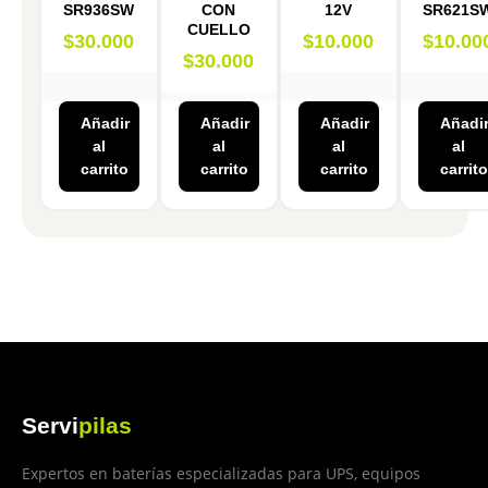
SR936SW
CON
12V
SR621S
CUELLO
$
30.000
$
10.000
$
10.00
$
30.000
Añadir
Añadir
Añadir
Añadi
al
al
al
al
carrito
carrito
carrito
carrito
Servi
pilas
Expertos en baterías especializadas para UPS, equipos