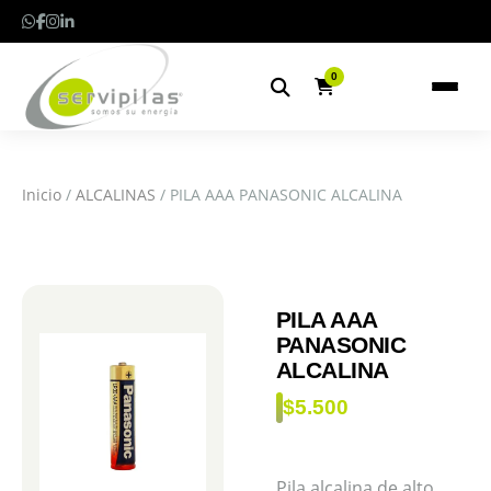
0
Inicio
/
ALCALINAS
/ PILA AAA PANASONIC ALCALINA
PILA AAA
PANASONIC
ALCALINA
$
5.500
Pila alcalina de alto