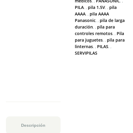
médicos
,
PANASONIC
,
PILA
,
pila 1.5V
,
pila
AAAA
,
pila AAAA
Panasonic
,
pila de larga
duración
,
pila para
controles remotos
,
Pila
para juguetes
,
pila para
linternas
,
PILAS
,
SERVIPILAS
Descripción