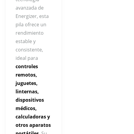
avanzada de
Energizer, esta
pila ofrece un
rendimiento
estable y
consistente,
ideal para
controles
remotos,
juguetes,
linternas,
dispositivos
médicos,
calculadoras y
otros aparatos
portátiles
. Su