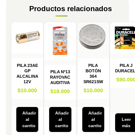
Productos relacionados
PILA 23AE
PILA
PILA J
GP
BOTÓN
DURACE
PILA Nº13
ALCALINA
364
RAYOVAC
$
90.00
12V
SR621SW
AUDITIVA
$
10.000
$
10.000
$
18.000
Añadir
Añadir
Añadir
al
al
al
Leer
carrito
carrito
carrito
más