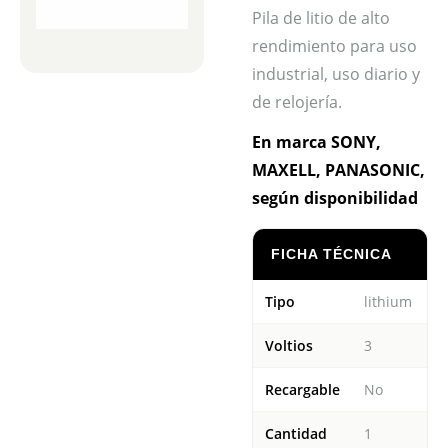
Pila de litio de alto
rendimiento para uso
industrial, uso diario y
de relojería.
En marca SONY,
MAXELL, PANASONIC,
según disponibilidad
FICHA TÉCNICA
Tipo
lithium
Voltios
3
Recargable
No
Cantidad
1