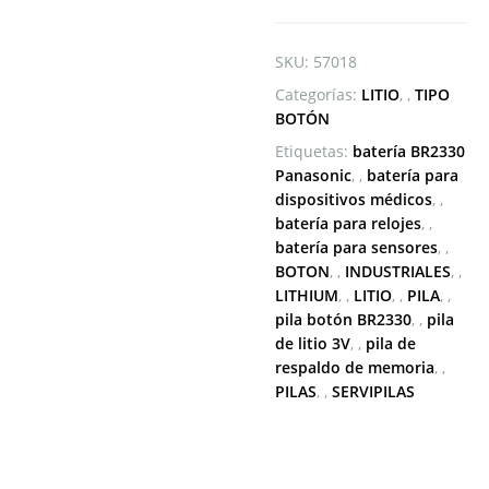
SKU:
57018
Categorías:
LITIO
,
TIPO
BOTÓN
Etiquetas:
batería BR2330
Panasonic
,
batería para
dispositivos médicos
,
batería para relojes
,
batería para sensores
,
BOTON
,
INDUSTRIALES
,
LITHIUM
,
LITIO
,
PILA
,
pila botón BR2330
,
pila
de litio 3V
,
pila de
respaldo de memoria
,
PILAS
,
SERVIPILAS