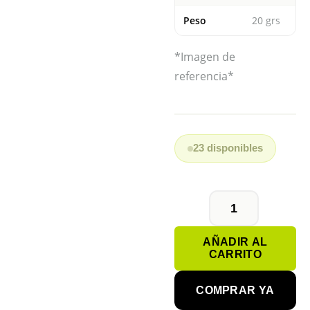
Peso
20 grs
*Imagen de
referencia*
23 disponibles
PILA
BOTÓN
AÑADIR AL
BR2330
CARRITO
PANASONIC
cantidad
COMPRAR YA