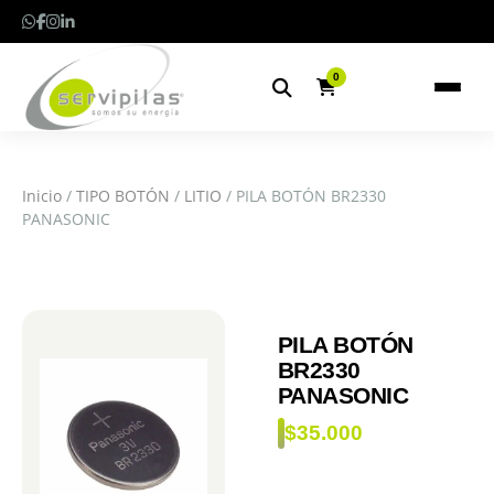
0
Inicio
/
TIPO BOTÓN
/
LITIO
/ PILA BOTÓN BR2330
PANASONIC
PILA BOTÓN
BR2330
PANASONIC
$
35.000