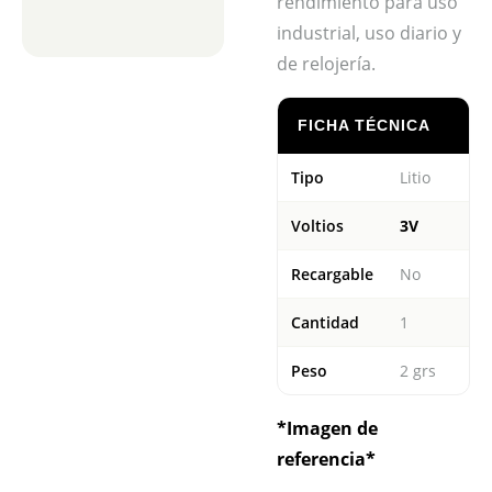
rendimiento para uso
industrial, uso diario y
de relojería.
FICHA TÉCNICA
Tipo
Litio
Voltios
3V
Recargable
No
Cantidad
1
Peso
2 grs
*Imagen de
referencia*