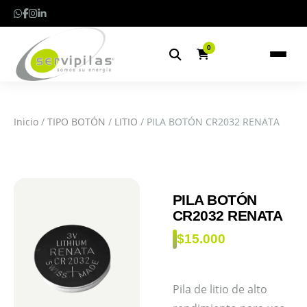
0
Inicio
/
TIPO BOTÓN
/
LITIO
/ PILA BOTÓN CR2032 RENATA
PILA BOTÓN
CR2032 RENATA
$
15.000
Pila de litio de alto