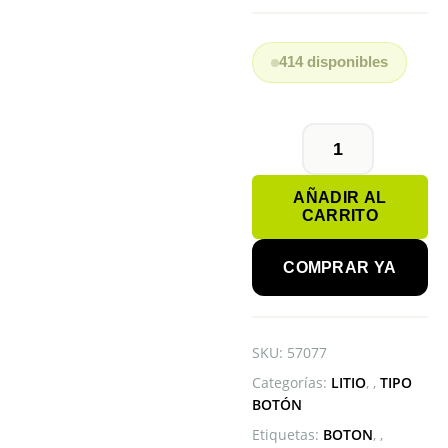
414 disponibles
PILA
BOTÓN
AÑADIR AL
CR2032
CARRITO
RENATA
cantidad
COMPRAR YA
SKU:
57077
Categorías:
LITIO
,
TIPO
BOTÓN
Etiquetas:
BOTON
,