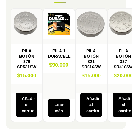
PILA
PILA J
PILA
PILA
BOTÓN
DURACELL
BOTÓN
BOTÓN
379
321
337
$
90.000
SR521SW
SR616SW
SR416S
$
15.000
$
15.000
$
20.00
Añadir
Añadir
Añadir
al
Leer
al
al
carrito
más
carrito
carrito