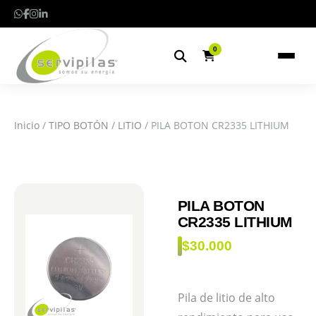
0
Inicio
/
TIPO BOTÓN
/
LITIO
/ PILA BOTON CR2335 LITHIUM
PILA BOTON
CR2335 LITHIUM
$
30.000
Pila de litio de alto