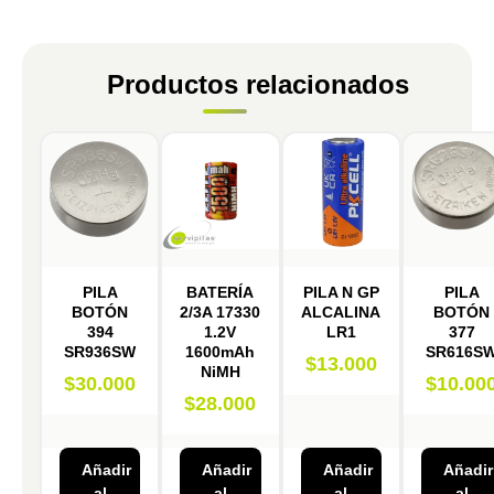
Productos relacionados
PILA
BATERÍA
PILA N GP
PILA
BOTÓN
2/3A 17330
ALCALINA
BOTÓN
394
1.2V
LR1
377
SR936SW
1600mAh
SR616S
$
13.000
NiMH
$
30.000
$
10.00
$
28.000
Añadir
Añadir
Añadir
Añadir
al
al
al
al