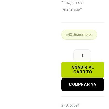
*Imagen de
referencia*
43 disponibles
PILA
BOTON
AÑADIR AL
CR2335
CARRITO
LITHIUM
cantidad
COMPRAR YA
SKU:
57091