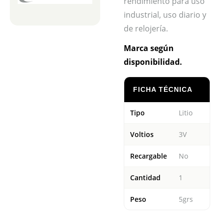
rendimiento para uso
industrial, uso diario y
de relojería.
Marca según
disponibilidad.
FICHA TÉCNICA
Tipo
Litio
Voltios
3V
Recargable
No
Cantidad
1
Peso
5grs