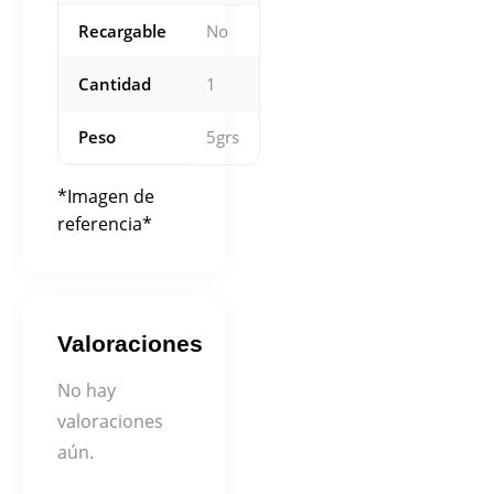
Recargable
No
Cantidad
1
Peso
5grs
*Imagen de
referencia*
Valoraciones
No hay
valoraciones
aún.