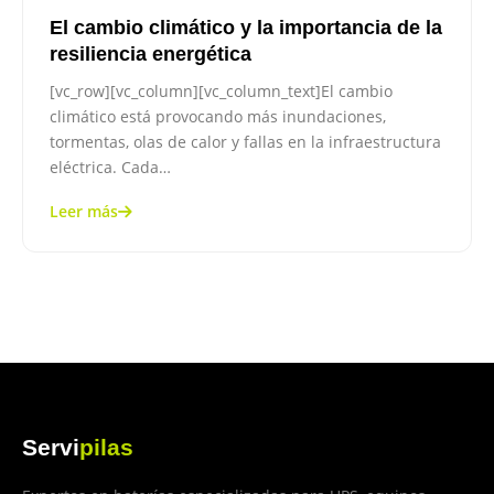
El cambio climático y la importancia de la
resiliencia energética
[vc_row][vc_column][vc_column_text]El cambio
climático está provocando más inundaciones,
tormentas, olas de calor y fallas en la infraestructura
eléctrica. Cada…
Leer más
Servi
pilas