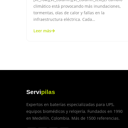
climático está provocando más inundaciones,
tormentas, olas de calor y fallas en la
infraestructura eléctrica. Cada…
Leer más
Servi
pilas
Expertos en baterías especializadas para UPS,
equipos biomédicos y relojería. Fundados en 1990
en Medellín, Colombia. Más de 1500 referencias.