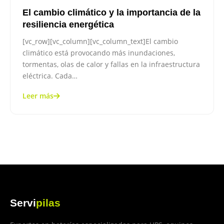
El cambio climático y la importancia de la
resiliencia energética
[vc_row][vc_column][vc_column_text]El cambio
climático está provocando más inundaciones,
tormentas, olas de calor y fallas en la infraestructura
eléctrica. Cada…
Leer más
Servi
pilas